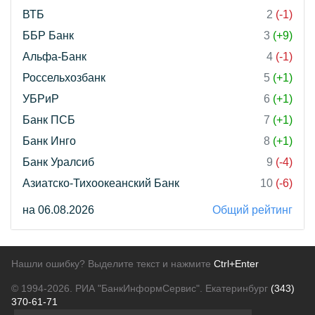
ВТБ
2
(-1)
ББР Банк
3
(+9)
Альфа-Банк
4
(-1)
Россельхозбанк
5
(+1)
УБРиР
6
(+1)
Банк ПСБ
7
(+1)
Банк Инго
8
(+1)
Банк Уралсиб
9
(-4)
Азиатско-Тихоокеанский Банк
10
(-6)
на 06.08.2026
Общий рейтинг
Нашли ошибку? Выделите текст и нажмите
Ctrl+Enter
© 1994-2026.
РИА "БанкИнформСервис". Екатеринбург
(343)
370-61-71