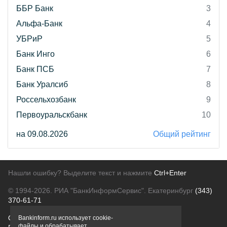
ББР Банк
3
Альфа-Банк
4
УБРиР
5
Банк Инго
6
Банк ПСБ
7
Банк Уралсиб
8
Россельхозбанк
9
Первоуральскбанк
10
на 09.08.2026
Общий рейтинг
Нашли ошибку? Выделите текст и нажмите
Ctrl+Enter
© 1994-2026.
РИА "БанкИнформСервис". Екатеринбург
(343)
370-61-71
О проекте
Политика конфиденциальности
Bankinform.ru использует cookie-
файлы и обрабатывает