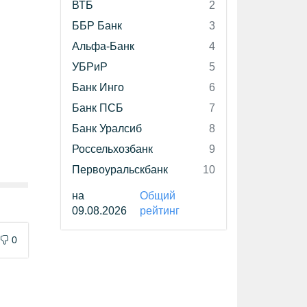
ВТБ
2
ББР Банк
3
Альфа-Банк
4
УБРиР
5
Банк Инго
6
Банк ПСБ
7
Банк Уралсиб
8
Россельхозбанк
9
Первоуральскбанк
10
на
Общий
09.08.2026
рейтинг
0