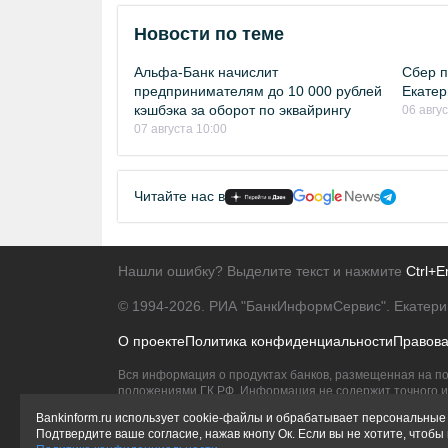
Новости по теме
Альфа-Банк начислит
Сбер п
предпринимателям до 10 000 рублей
Екатер
кэшбэка за оборот по эквайрингу
06 авгу
07 августа 10:00
Читайте нас в
Нашли ошибку? Выделите текст и нажмите
Ctrl+E
© 1994-2026.
РИА "БанкИнформСервис". Екатери
О проекте
Политика конфиденциальности
Правов
Вся информация о продуктах банков, размещенная на по
положениями ГК РФ. Информация не содержит точного и 
Исключительное право на товарные знаки принадлежит 
Bankinform.ru использует cookie-файлы и обрабатывает персональные 
Подтвердите ваше согласие, нажав кнопу Ок. Если вы не хотите, чтоб