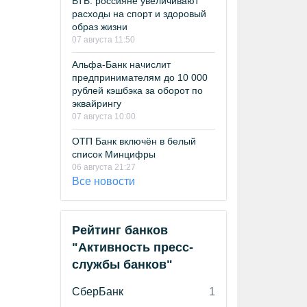
ВТБ: россияне увеличивают
расходы на спорт и здоровый
образ жизни
07 августа 11:50
Альфа-Банк начислит
предпринимателям до 10 000
рублей кэшбэка за оборот по
эквайрингу
07 августа 10:00
ОТП Банк включён в белый
список Минцифры
06 августа 21:27
Все новости
Рейтинг банков
"Активность пресс-
службы банков"
СберБанк
1