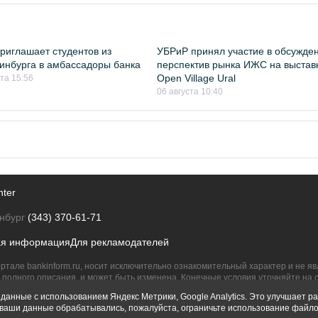
риглашает студентов из
УБРиР принял участие в обсужде
инбурга в амбассадоры банка
перспектив рынка ИЖС на выстав
Open Village Ural
ста 15:56
06 августа 10:40
nter
нбург
(343) 370-61-71
ая информация
Для рекламодателей
ртале bankinform.ru, носит исключительно ознакомительный характер и не 
полного описания, и может быть изменена. Конечные условия уточняйте на 
их правообладателям.
данные с использованием Яндекс Метрики, Google Analytics. Это улучшает ра
ы ваши данные обрабатывались, пожалуйста, ограничьте использование файло