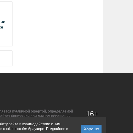
нии
ке
является публичной офертой, определяемой
16+
сайтах банков или при личном обращении.
боту сайта и взаимодействие с ним.
в cookie в своём браузере. Подробнее в