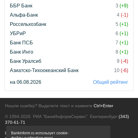
ББР Банк
3
(+9)
Альфа-Банк
4
(-1)
Россельхозбанк
5
(+1)
УБРиР
6
(+1)
Банк ПСБ
7
(+1)
Банк Инго
8
(+1)
Банк Уралсиб
9
(-4)
Азиатско-Тихоокеанский Банк
10
(-6)
на 06.08.2026
Общий рейтинг
Нашли ошибку? Выделите текст и нажмите
Ctrl+Enter
© 1994-2026.
РИА "БанкИнформСервис". Екатеринбург
(343)
370-61-71
О проекте
Политика конфиденциальности
Bankinform.ru использует cookie-