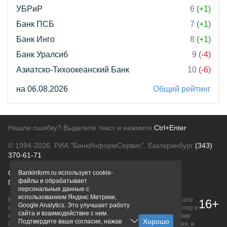
УБРиР
6
(+1)
Банк ПСБ
7
(+1)
Банк Инго
8
(+1)
Банк Уралсиб
9
(-4)
Азиатско-Тихоокеанский Банк
10
(-6)
на 06.08.2026
Общий рейтинг
Нашли ошибку? Выделите текст и нажмите
Ctrl+Enter
© 1994-2026.
РИА "БанкИнформСервис". Екатеринбург
(343)
370-61-71
О проекте
Политика конфиденциальности
Bankinform.ru использует cookie-
файлы и обрабатывает
Правовая информация
Для рекламодателей
персональные данные с
использованием Яндекс Метрики,
Вся информация о продуктах банков, размещенная на портале
16+
Google Analytics. Это улучшает работу
bankinform.ru, носит исключительно ознакомительный характер и
сайта и взаимодействие с ним.
не является публичной офертой, определяемой положениями
Подтвердите ваше согласие, нажав
ГК РФ. Информация не содержит точного и полного описания, и