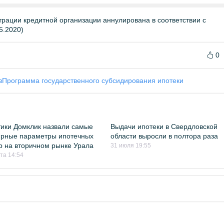
трации кредитной организации аннулирована в соответствии с
5.2020)
0
в
Программа государственного субсидирования ипотеки
ики Домклик назвали самые
Выдачи ипотеки в Свердловской
ярные параметры ипотечных
области выросли в полтора раза
р на вторичном рынке Урала
31 июля 19:55
ста 14:54