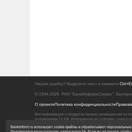
Нашли ошибку? Выделите текст и нажмите
Ctrl+E
© 1994-2026.
РИА "БанкИнформСервис". Екатери
О проекте
Политика конфиденциальности
Правов
Вся информация о продуктах банков, размещенная на по
положениями ГК РФ. Информация не содержит точного и 
Исключительное право на товарные знаки принадлежит 
Bankinform.ru использует cookie-файлы и обрабатывает персональные 
Подтвердите ваше согласие, нажав кнопу Ок. Если вы не хотите, чтоб