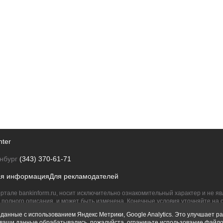
nter
нбург
(343) 370-61-71
ая информация
Для рекламодателей
ртале bankinform.ru, носит исключительно ознакомительный характер и не 
полного описания, и может быть изменена. Конечные условия уточняйте на 
их правообладателям.
данные с использованием Яндекс Метрики, Google Analytics. Это улучшает ра
ы ваши данные обрабатывались, пожалуйста, ограничьте использование файло