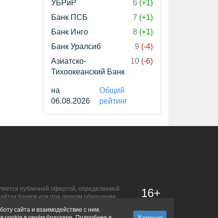
УБРиР
6
(+1)
Банк ПСБ
7
(+1)
Банк Инго
8
(+1)
Банк Уралсиб
9
(-4)
Азиатско-
10
(-6)
Тихоокеанский Банк
на
Общий
06.08.2026
рейтинг
является публичной офертой, определяемой
16+
сайтах банков или при личном обращении.
боту сайта и взаимодействие с ним.
в cookie в своём браузере. Подробнее в