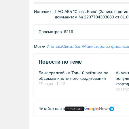
Источник:
ПАО АКБ "Связь-Банк" (Запись о регис
документом № 2207704303080 от 01.0
Просмотров: 6216
Метки:
Ипотека
Связь-банк
Министерство финансо
Новости по теме
Банк Уралсиб - в Топ-10 рейтинга по
Аналит
объемам ипотечного кредитования
попул
кварти
05 августа 11:12
03 авгу
Читайте нас в