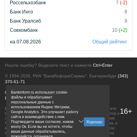
Россельхозбанк
7
(-2)
Банк Инго
8
Банк Уралсиб
9
Совкомбанк
10
(+2)
на 07.08.2026
Общий рейтинг
Нашли ошибку? Выделите текст и нажмите
Ctrl+Enter
© 1994-2026.
РИА "БанкИнформСервис". Екатеринбург
(343)
370-61-71
О проекте
Политика конфиденциальности
Bankinform.ru использует cookie-
файлы и обрабатывает
Правовая информация
Для рекламодателей
персональные данные с
использованием Яндекс Метрики,
Вся информация о продуктах банков, размещенная на портале
16+
Google Analytics. Это улучшает работу
bankinform.ru, носит исключительно ознакомительный характер и
сайта и взаимодействие с ним.
не является публичной офертой, определяемой положениями
Подтвердите ваше согласие, нажав
ГК РФ. Информация не содержит точного и полного описания, и
кнопу Ок. Если вы не хотите, чтобы
может быть изменена. Конечные условия уточняйте на сайтах
ваши данные обрабатывались,
банков или при личном обращении. Исключительное право на
пожалуйста, ограничьте