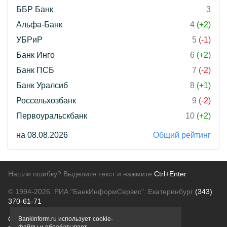
ББР Банк
3
Альфа-Банк
4
(+2)
УБРиР
5
(-1)
Банк Инго
6
(+2)
Банк ПСБ
7
(-2)
Банк Уралсиб
8
(+1)
Россельхозбанк
9
(-2)
Первоуральскбанк
10
(+2)
на 08.08.2026
Общий рейтинг
Нашли ошибку? Выделите текст и нажмите
Ctrl+Enter
© 1994-2026.
РИА "БанкИнформСервис". Екатеринбург
(343)
370-61-71
О проекте
Политика конфиденциальности
Bankinform.ru использует cookie-