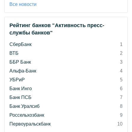
Все новости
Рейтинг банков "Активность пресс-
службы банков"
СберБанк
1
ВТБ
2
ББР Банк
3
Альфа-Банк
4
УБРиР
5
Банк Инго
6
Банк ПСБ
7
Банк Уралсиб
8
Россельхозбанк
9
Первоуральскбанк
10