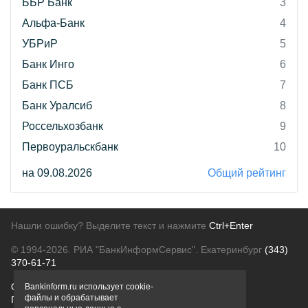
ББР Банк
3
Альфа-Банк
4
УБРиР
5
Банк Инго
6
Банк ПСБ
7
Банк Уралсиб
8
Россельхозбанк
9
Первоуральскбанк
10
на 09.08.2026
Общий рейтинг
Нашли ошибку? Выделите текст и нажмите
Ctrl+Enter
© 1994-2026.
РИА "БанкИнформСервис". Екатеринбург
(343)
370-61-71
О проекте
Политика конфиденциальности
Bankinform.ru использует cookie-
файлы и обрабатывает
Правовая информация
Для рекламодателей