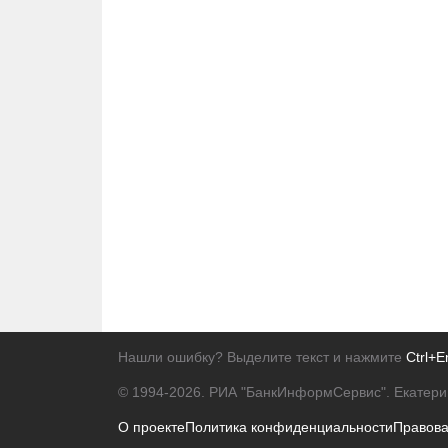
Нашли ошибку? Выделите текст и нажмите
Ctrl+E
© 1994-2026.
РИА "БанкИнформСервис". Екатери
О проекте
Политика конфиденциальности
Правов