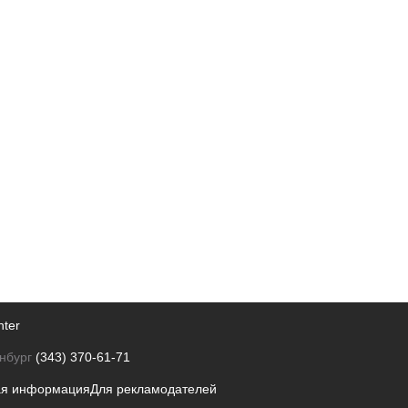
nter
нбург
(343) 370-61-71
ая информация
Для рекламодателей