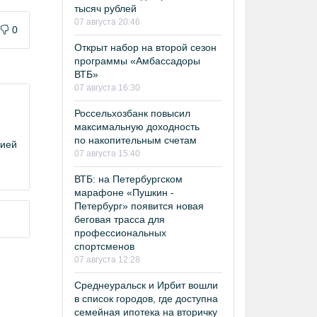
тысяч рублей
07 августа 20:46
0
Открыт набор на второй сезон
программы «Амбассадоры
ВТБ»
07 августа 16:30
Россельхозбанк повысил
максимальную доходность
по накопительным счетам
цией
07 августа 15:40
ВТБ: на Петербургском
марафоне «Пушкин -
Петербург» появится новая
беговая трасса для
профессиональных
спортсменов
07 августа 12:28
Среднеуральск и Ирбит вошли
в список городов, где доступна
семейная ипотека на вторичку