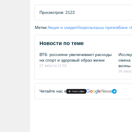
Просмотров: 2122
Метки:
Акции и скидки
Visa
розыгрыш призов
Банк «
Новости по теме
ВТБ: россияне увеличивают расходы
Исслед
на спорт и здоровый образ жизни
смена 
волны 
07 августа 11:50
06 авгу
Читайте нас в