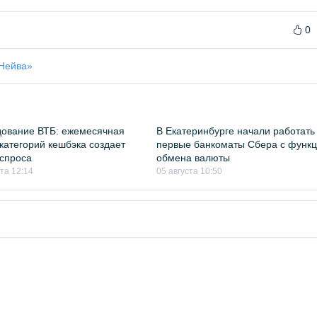
0
Нейва»
ование ВТБ: ежемесячная
В Екатеринбурге начали работать
категорий кешбэка создает
первые банкоматы Сбера с функ
спроса
обмена валюты
ста 12:14
05 августа 10:50