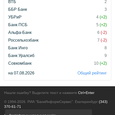
ВТБ
2
ББР Банк
3
УБРиР
4
(+2)
Банк ПСБ
5
(+2)
Альфа-Банк
6
(-2)
Россельхозбанк
7
(-2)
Банк Инго
8
Банк Уралсиб
9
Совкомбанк
10
(+2)
на 07.08.2026
Общий рейтинг
Нашли ошибку? Выделите текст и нажмите
Ctrl+Enter
© 1994-2026.
РИА "БанкИнформСервис". Екатеринбург
(343)
370-61-71