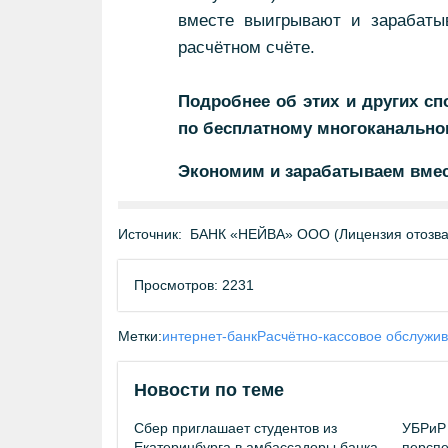
вместе выигрывают и зарабаты
расчётном счёте.
Подробнее об этих и других сп
по бесплатному многоканальному
Экономим и зарабатываем вмес
Источник:
БАНК «НЕЙВА» ООО (Лицензия отозван
Просмотров: 2231
Метки:
интернет-банк
Расчётно-кассовое обслужи
Новости по теме
Сбер приглашает студентов из
УБРиР 
Екатеринбурга в амбассадоры банка
перспе