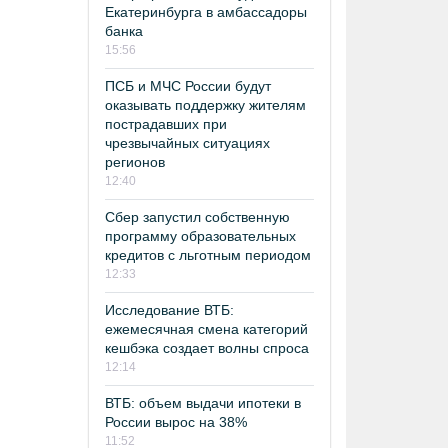
Екатеринбурга в амбассадоры
банка
15:56
ПСБ и МЧС России будут
оказывать поддержку жителям
пострадавших при
чрезвычайных ситуациях
регионов
12:40
Сбер запустил собственную
программу образовательных
кредитов с льготным периодом
12:33
Исследование ВТБ:
ежемесячная смена категорий
кешбэка создает волны спроса
12:14
ВТБ: объем выдачи ипотеки в
России вырос на 38%
11:52