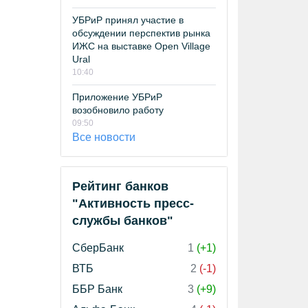
УБРиР принял участие в
обсуждении перспектив рынка
ИЖС на выставке Open Village
Ural
10:40
Приложение УБРиР
возобновило работу
09:50
Все новости
Рейтинг банков
"Активность пресс-
службы банков"
СберБанк
1
(+1)
ВТБ
2
(-1)
ББР Банк
3
(+9)