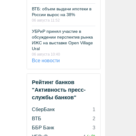
ВТБ: объем выдачи ипотеки в
России вырос на 38%
06 августа 11:52
УБРиР принял участие в
обсуждении перспектив рынка
ИЖС на выставке Open Village
Ural
06 августа 10:40
Все новости
Рейтинг банков
"Активность пресс-
службы банков"
СберБанк
1
ВТБ
2
ББР Банк
3