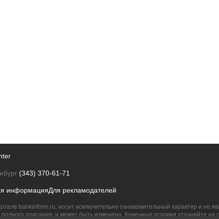
nter
нбург
(343) 370-61-71
ая информация
Для рекламодателей
ртале bankinform.ru, носит исключительно ознакомительный характер и не 
полного описания, и может быть изменена. Конечные условия уточняйте на 