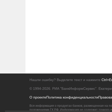
Нашли ошибку? Выделите текст и нажмите
Ctrl+E
© 1994-2026.
РИА "БанкИнформСервис". Екатери
О проекте
Политика конфиденциальности
Правов
Вся информация о продуктах банков, размещенная на по
положениями ГК РФ. Информация не содержит точного и 