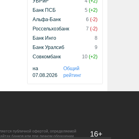
УБРиР
4
(+2)
Банк ПСБ
5
(+2)
Альфа-Банк
6
(-2)
Россельхозбанк
7
(-2)
Банк Инго
8
Банк Уралсиб
9
Совкомбанк
10
(+2)
на
Общий
07.08.2026
рейтинг
является публичной офертой, определяемой
16+
сайтах банков или при личном обращении.