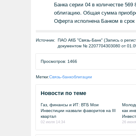
Банка серии 04 в количестве 569 
облигацию. Общая сумма приобре
Оферта исполнена Банком в срок 
Источник:
ПАО АКБ "Связь-Банк" (Запись о регис
документом № 2207704303080 от 01.0
Просмотров: 1466
Метки:
Связь-банк
облигации
Новости по теме
Газ, финансы и ИТ: ВТБ Мои
Молоде
Инвестиции назвали фаворитов на III
как ин
квартал
Инвест
02 июля 14:34
26 июня