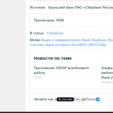
Источник:
Уральский банк ПАО «Сбербанк Росси
Просмотров: 3586
В статье:
СберБанк
Метки:
Акции и скидки
интернет-банк
СберБанк (Ур
платежи через интернет-банк
ЖКХ (ЖКУ)
Сбер
Новости по теме
Приложение УБРиР возобновило
Альфа-
работу
рейтинг
Rank 2
09:50
05 авгу
Читайте нас в