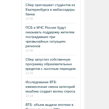
Сбер приглашает студентов из
Екатеринбурга в амбассадоры
банка
15:56
ПСБ и МЧС России будут
оказывать поддержку жителям
пострадавших при
чрезвычайных ситуациях
регионов
12:40
Сбер запустил собственную
программу образовательных
кредитов с льготным периодом
12:33
Исследование ВТБ:
ежемесячная смена категорий
кешбэка создает волны спроса
12:14
ВТБ: объем выдачи ипотеки в