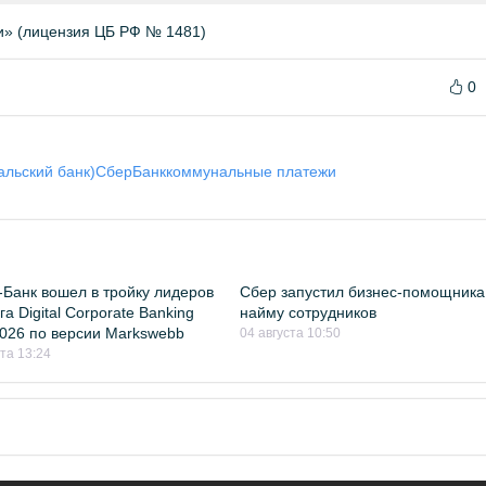
и» (лицензия ЦБ РФ № 1481)
0
альский банк)
СберБанк
коммунальные платежи
Банк вошел в тройку лидеров
Сбер запустил бизнес-помощника
а Digital Corporate Banking
найму сотрудников
026 по версии Markswebb
04 августа 10:50
ста 13:24