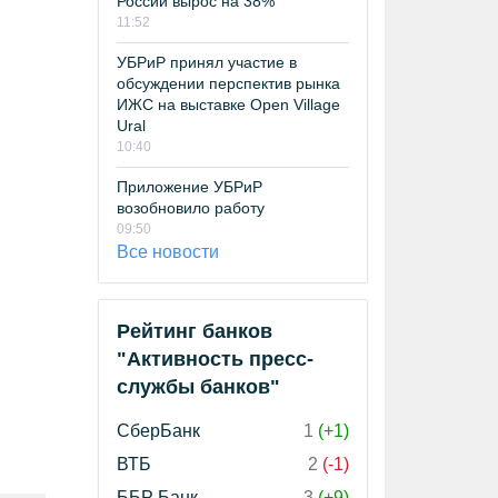
России вырос на 38%
11:52
УБРиР принял участие в
обсуждении перспектив рынка
ИЖС на выставке Open Village
Ural
10:40
Приложение УБРиР
возобновило работу
09:50
Все новости
Рейтинг банков
"Активность пресс-
службы банков"
СберБанк
1
(+1)
ВТБ
2
(-1)
ББР Банк
3
(+9)