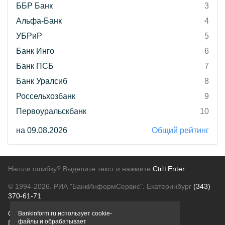
ББР Банк
3
Альфа-Банк
4
УБРиР
5
Банк Инго
6
Банк ПСБ
7
Банк Уралсиб
8
Россельхозбанк
9
Первоуральскбанк
10
на 09.08.2026
Общий рейтинг
Нашли ошибку? Выделите текст и нажмите
Ctrl+Enter
© 1994-2026.
РИА "БанкИнформСервис". Екатеринбург
(343)
370-61-71
О проекте
Политика конфиденциальности
Bankinform.ru использует cookie-
файлы и обрабатывает
Правовая информация
Для рекламодателей