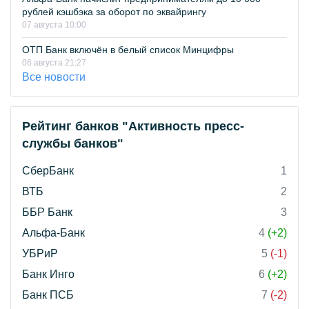
рублей кэшбэка за оборот по эквайрингу
07 августа 10:00
ОТП Банк включён в белый список Минцифры
06 августа 21:27
Все новости
Рейтинг банков "Активность пресс-
службы банков"
СберБанк
1
ВТБ
2
ББР Банк
3
Альфа-Банк
4
(+2)
УБРиР
5
(-1)
Банк Инго
6
(+2)
Банк ПСБ
7
(-2)