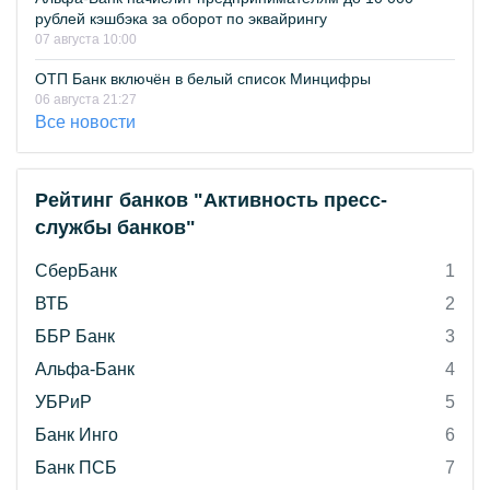
рублей кэшбэка за оборот по эквайрингу
07 августа 10:00
ОТП Банк включён в белый список Минцифры
06 августа 21:27
Все новости
Рейтинг банков "Активность пресс-
службы банков"
СберБанк
1
ВТБ
2
ББР Банк
3
Альфа-Банк
4
УБРиР
5
Банк Инго
6
Банк ПСБ
7