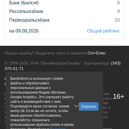
Банк Уралсиб
8
Россельхозбанк
9
Первоуральскбанк
10
на 09.08.2026
Общий рейтинг
Нашли ошибку? Выделите текст и нажмите
Ctrl+Enter
© 1994-2026.
РИА "БанкИнформСервис". Екатеринбург
(343)
370-61-71
О проекте
Политика конфиденциальности
Bankinform.ru использует cookie-
файлы и обрабатывает
Правовая информация
Для рекламодателей
персональные данные с
использованием Яндекс Метрики,
Вся информация о продуктах банков, размещенная на портале
16+
Google Analytics. Это улучшает работу
bankinform.ru, носит исключительно ознакомительный характер и
сайта и взаимодействие с ним.
не является публичной офертой, определяемой положениями
Подтвердите ваше согласие, нажав
ГК РФ. Информация не содержит точного и полного описания, и
кнопу Ок. Если вы не хотите, чтобы
может быть изменена. Конечные условия уточняйте на сайтах
ваши данные обрабатывались,
банков или при личном обращении. Исключительное право на
пожалуйста, ограничьте
товарные знаки принадлежит их правообладателям.
использование файлов cookie в своём