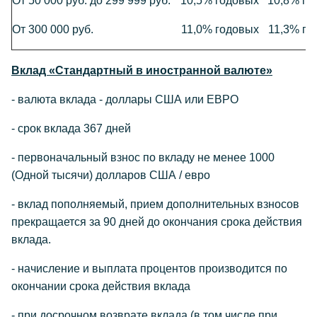
От 50 000 руб. до 299 999 руб.
10,5% годовых
10,8% го
От 300 000 руб.
11,0% годовых
11,3% го
Вклад «Стандартный в иностранной валюте»
- валюта вклада - доллары США или ЕВРО
- срок вклада 367 дней
- первоначальный взнос по вкладу не менее 1000
(Одной тысячи) долларов США / евро
- вклад пополняемый, прием дополнительных взносов
прекращается за 90 дней до окончания срока действия
вклада.
- начисление и выплата процентов производится по
окончании срока действия вклада
- при досрочном возврате вклада (в том числе при