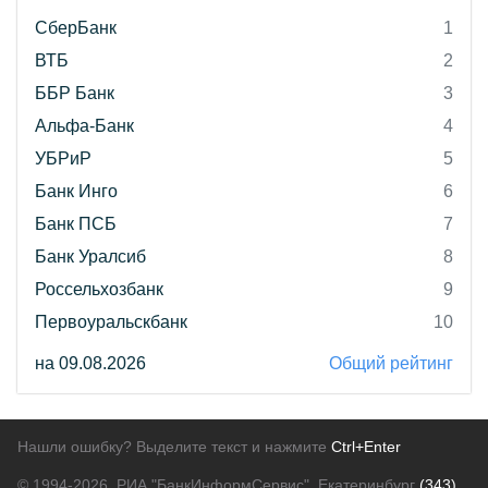
СберБанк
1
ВТБ
2
ББР Банк
3
Альфа-Банк
4
УБРиР
5
Банк Инго
6
Банк ПСБ
7
Банк Уралсиб
8
Россельхозбанк
9
Первоуральскбанк
10
на 09.08.2026
Общий рейтинг
Нашли ошибку? Выделите текст и нажмите
Ctrl+Enter
© 1994-2026.
РИА "БанкИнформСервис". Екатеринбург
(343)