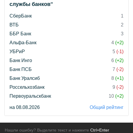
службы банков"
СберБанк
1
ВТБ
2
ББР Банк
3
Альфа-Банк
4
(+2)
УБРиР
5
(-1)
Банк Инго
6
(+2)
Банк ПСБ
7
(-2)
Банк Уралсиб
8
(+1)
Россельхозбанк
9
(-2)
Первоуральскбанк
10
(+2)
на 08.08.2026
Общий рейтинг
Нашли ошибку? Выделите текст и нажмите
Ctrl+Enter