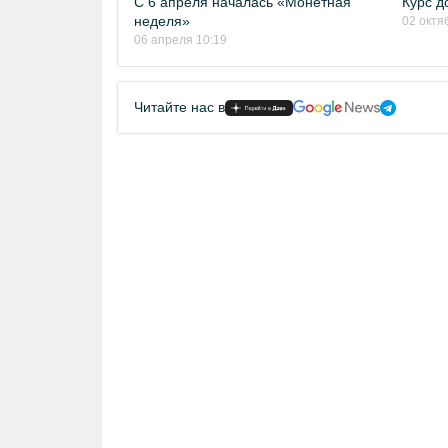
С 6 апреля началась «Монетная
Курс д
неделя»
02 октя
06 апреля 10:19
Читайте нас в