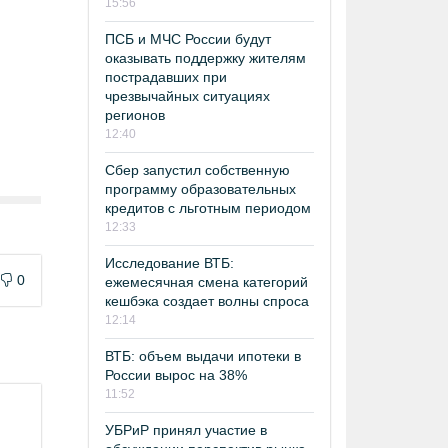
15:56
ПСБ и МЧС России будут
оказывать поддержку жителям
пострадавших при
чрезвычайных ситуациях
регионов
12:40
Сбер запустил собственную
программу образовательных
кредитов с льготным периодом
12:33
Исследование ВТБ:
0
ежемесячная смена категорий
кешбэка создает волны спроса
12:14
ВТБ: объем выдачи ипотеки в
России вырос на 38%
11:52
УБРиР принял участие в