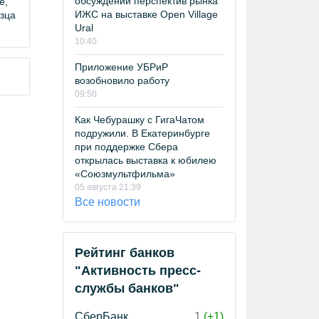
обсуждении перспектив рынка
е,
ИЖС на выставке Open Village
азца
Ural
10:40
Приложение УБРиР
возобновило работу
09:50
Как Чебурашку с ГигаЧатом
подружили. В Екатеринбурге
при поддержке Сбера
открылась выставка к юбилею
«Союзмультфильма»
05 августа 21:39
Все новости
Рейтинг банков
"Активность пресс-
службы банков"
СберБанк
1
(+1)