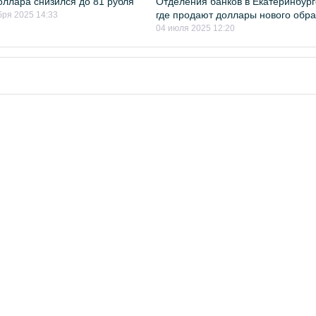
оллара снизился до 81 рубля
Отделения банков в Екатеринбург
где продают доллары нового обр
бря 2025 14:33
04 июля 2025 12:20