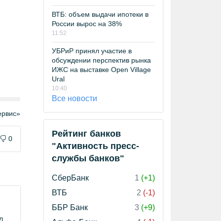
ВТБ: объем выдачи ипотеки в
России вырос на 38%
11:52
УБРиР принял участие в
обсуждении перспектив рынка
ИЖС на выставке Open Village
Ural
10:40
Все новости
рвис»
Рейтинг банков
0
"Активность пресс-
службы банков"
СберБанк
1
(+1)
ВТБ
2
(-1)
ББР Банк
3
(+9)
л