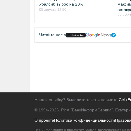
Уралсиб вырос на 23%
максим
автокр
05 августа 12:50
22 июля
Читайте нас в
Нашли ошибку? Выделите текст и нажмите
Ctrl+E
© 1994-2026.
РИА "БанкИнформСервис". Екатери
О проекте
Политика конфиденциальности
Правов
Вся информация о продуктах банков, размещенная на по