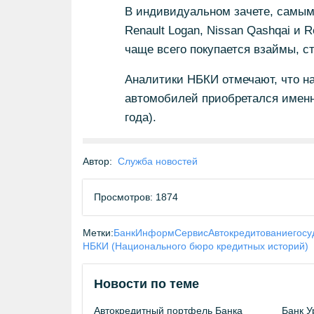
В индивидуальном зачете, самы
Renault Logan, Nissan Qashqai и 
чаще всего покупается взаймы, ст
Аналитики НБКИ отмечают, что н
автомобилей приобретался именно
года).
Автор:
Служба новостей
Просмотров: 1874
Метки:
БанкИнформСервис
Автокредитование
госу
НБКИ (Национального бюро кредитных историй)
Новости по теме
Автокредитный портфель Банка
Банк У