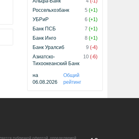
Альфа-Банк
4
(-1)
Россельхозбанк
5
(+1)
УБРиР
6
(+1)
Банк ПСБ
7
(+1)
Банк Инго
8
(+1)
Банк Уралсиб
9
(-4)
Азиатско-
10
(-6)
Тихоокеанский Банк
на
Общий
06.08.2026
рейтинг
является публичной офертой, определяемой