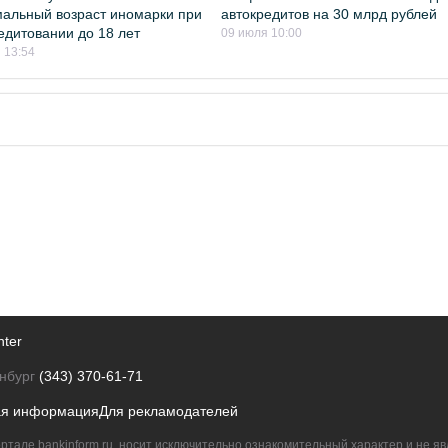
альный возраст иномарки при
автокредитов на 30 млрд рублей
едитовании до 18 лет
09 июля 10:00
 13:54
nter
нбург
(343) 370-61-71
ая информация
Для рекламодателей
ртале bankinform.ru, носит исключительно ознакомительный характер и не 