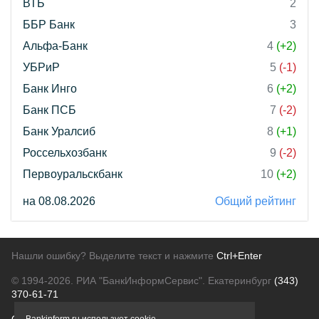
ВТБ
2
ББР Банк
3
Альфа-Банк
4
(+2)
УБРиР
5
(-1)
Банк Инго
6
(+2)
Банк ПСБ
7
(-2)
Банк Уралсиб
8
(+1)
Россельхозбанк
9
(-2)
Первоуральскбанк
10
(+2)
на 08.08.2026
Общий рейтинг
Нашли ошибку? Выделите текст и нажмите
Ctrl+Enter
© 1994-2026.
РИА "БанкИнформСервис". Екатеринбург
(343)
370-61-71