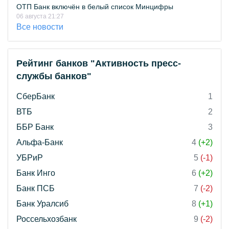
ОТП Банк включён в белый список Минцифры
06 августа 21:27
Все новости
Рейтинг банков "Активность пресс-
службы банков"
СберБанк
1
ВТБ
2
ББР Банк
3
Альфа-Банк
4
(+2)
УБРиР
5
(-1)
Банк Инго
6
(+2)
Банк ПСБ
7
(-2)
Банк Уралсиб
8
(+1)
Россельхозбанк
9
(-2)