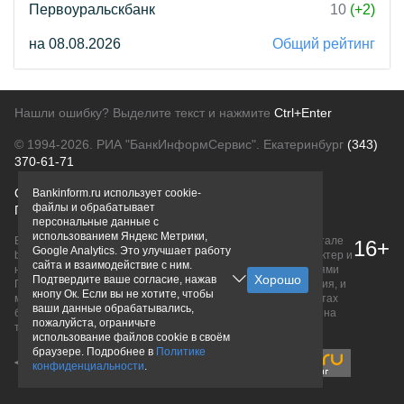
Первоуральскбанк
10
(+2)
на 08.08.2026
Общий рейтинг
Нашли ошибку? Выделите текст и нажмите
Ctrl+Enter
© 1994-2026.
РИА "БанкИнформСервис". Екатеринбург
(343)
370-61-71
О проекте
Политика конфиденциальности
Bankinform.ru использует cookie-
файлы и обрабатывает
Правовая информация
Для рекламодателей
персональные данные с
использованием Яндекс Метрики,
Вся информация о продуктах банков, размещенная на портале
16+
Google Analytics. Это улучшает работу
bankinform.ru, носит исключительно ознакомительный характер и
сайта и взаимодействие с ним.
не является публичной офертой, определяемой положениями
Подтвердите ваше согласие, нажав
ГК РФ. Информация не содержит точного и полного описания, и
кнопу Ок. Если вы не хотите, чтобы
может быть изменена. Конечные условия уточняйте на сайтах
ваши данные обрабатывались,
банков или при личном обращении. Исключительное право на
пожалуйста, ограничьте
товарные знаки принадлежит их правообладателям.
использование файлов cookie в своём
браузере. Подробнее в
Политике
конфиденциальности
.