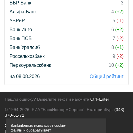
ББР Банк
3
Альфа-Банк
4
(+2)
УБРиР
5
(-1)
Банк Инго
6
(+2)
Банк ПСБ
7
(-2)
Банк Уралсиб
8
(+1)
Россельхозбанк
9
(-2)
Первоуральскбанк
10
(+2)
на 08.08.2026
Общий рейтинг
Нашли ошибку? Выделите текст и нажмите
Ctrl+Enter
© 1994-2026.
РИА "БанкИнформСервис". Екатеринбург
(343)
370-61-71
О проекте
Политика конфиденциальности
Bankinform.ru использует cookie-
файлы и обрабатывает
Правовая информация
Для рекламодателей