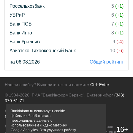
Россельхозбанк
5
(+1)
УБРиР
6
(+1)
Банк ПСБ
7
(+1)
Банк Инго
8
(+1)
Банк Уралсиб
9
(-4)
Азиатско-Тихоокеанский Банк
10
(-6)
на 06.08.2026
Общий рейтинг
Нашли ошибку? Выделите текст и нажмите
Ctrl+Enter
© 1994-2026.
РИА "БанкИнформСервис". Екатеринбург
(343)
370-61-71
О проекте
Политика конфиденциальности
Bankinform.ru использует cookie-
файлы и обрабатывает
Правовая информация
Для рекламодателей
персональные данные с
использованием Яндекс Метрики,
Вся информация о продуктах банков, размещенная на портале
16+
Google Analytics. Это улучшает работу
bankinform.ru, носит исключительно ознакомительный характер и