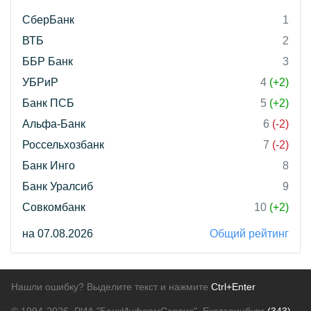
СберБанк
1
ВТБ
2
ББР Банк
3
УБРиР
4
(+2)
Банк ПСБ
5
(+2)
Альфа-Банк
6
(-2)
Россельхозбанк
7
(-2)
Банк Инго
8
Банк Уралсиб
9
Совкомбанк
10
(+2)
на 07.08.2026
Общий рейтинг
Нашли ошибку? Выделите текст и нажмите
Ctrl+Enter