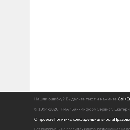
Нашли ошибку? Выделите текст и нажмите
Ctrl+E
© 1994-2026.
РИА "БанкИнформСервис". Екатери
О проекте
Политика конфиденциальности
Правов
Вся информация о продуктах банков, размещенная на по