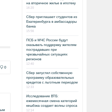
на вторичное жилье в ипотеку
16:20
Сбер приглашает студентов из
Екатеринбурга в амбассадоры
банка
15:56
ПСБ и МЧС России будут
оказывать поддержку жителям
пострадавших при
чрезвычайных ситуациях
регионов
12:40
0
Сбер запустил собственную
программу образовательных
кредитов с льготным периодом
12:33
Исследование ВТБ:
ежемесячная смена категорий
кешбэка создает волны спроса
ным
12:14