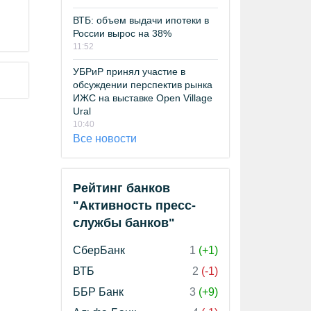
ВТБ: объем выдачи ипотеки в
России вырос на 38%
11:52
УБРиР принял участие в
обсуждении перспектив рынка
ИЖС на выставке Open Village
Ural
10:40
Все новости
Рейтинг банков
"Активность пресс-
службы банков"
СберБанк
1
(+1)
ВТБ
2
(-1)
ББР Банк
3
(+9)