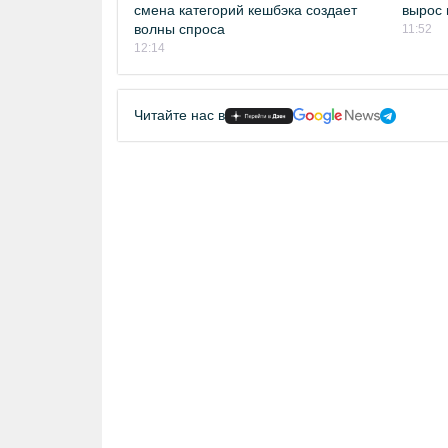
смена категорий кешбэка создает
вырос 
волны спроса
11:52
12:14
Читайте нас в