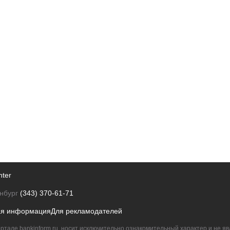
nter
нбург
(343) 370-61-71
ая информация
Для рекламодателей
ртале bankinform.ru, носит исключительно ознакомительный характер и не 