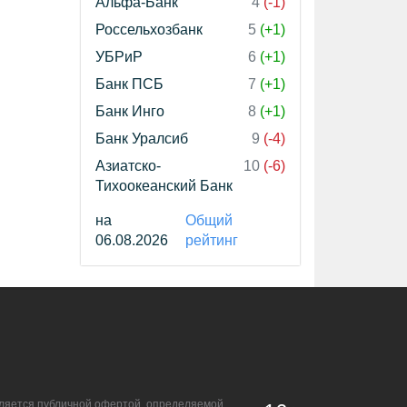
Альфа-Банк
4
(-1)
Россельхозбанк
5
(+1)
УБРиР
6
(+1)
Банк ПСБ
7
(+1)
Банк Инго
8
(+1)
Банк Уралсиб
9
(-4)
Азиатско-
10
(-6)
Тихоокеанский Банк
на
Общий
06.08.2026
рейтинг
является публичной офертой, определяемой