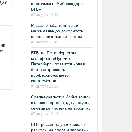
0
программы «Амбассадоры
ВТБ»
07 августа 16:30
Россельхозбанк повысил
максимальную доходность
по накопительным счетам
07 августа 15:40
нии
ке
ВТБ: на Петербургском
марафоне «Пушкин -
Петербург» появится новая
беговая трасса для
профессиональных
спортсменов
07 августа 12:28
Среднеуральск и Ирбит вошли
в список городов, где доступна
семейная ипотека на вторичку
07 августа 12:13
ВТБ: россияне увеличивают
расходы на спорт и здоровый