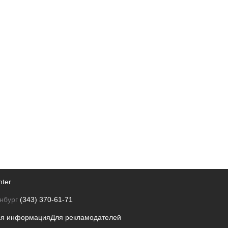
nter
нбург
(343) 370-61-71
ая информация
Для рекламодателей