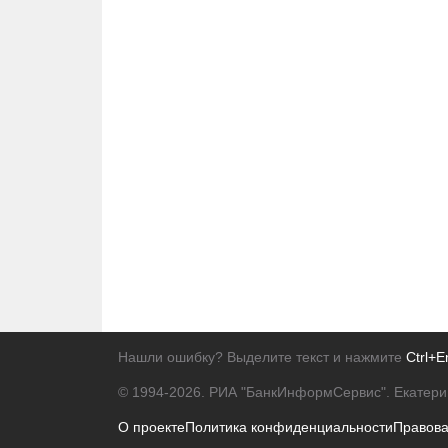
Нашли ошибку? Выделите текст и нажмите
Ctrl+E
© 1994-2026.
РИА "БанкИнформСервис". Екатери
О проекте
Политика конфиденциальности
Правов