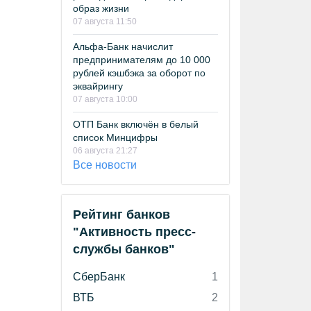
образ жизни
07 августа 11:50
Альфа-Банк начислит
предпринимателям до 10 000
рублей кэшбэка за оборот по
эквайрингу
07 августа 10:00
ОТП Банк включён в белый
список Минцифры
06 августа 21:27
Все новости
Рейтинг банков
"Активность пресс-
службы банков"
СберБанк
1
ВТБ
2