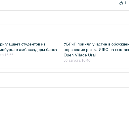
1
риглашает студентов из
УБРиР принял участие в обсужде
инбурга в амбассадоры банка
перспектив рынка ИЖС на выстав
Open Village Ural
ста 15:56
06 августа 10:40