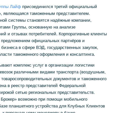
руппы Лайф
присоединился третий официальный
р», являющаяся таможенным представителем.
ой системы становятся надёжные компании,
тами Группы, основанную на анализе
ний и отзывах потребителей. Корпоративные клиенты
я предложением официальных партнёров и
 бизнеса в сфере ВЭД, государственных закупок,
области таможенного оформления и консалтинга.
вают комплекс услуг в организации логистики
евозок различными видами транспорта (воздушным,
и товаросопроводительных документов и таможенного
ена в реестр представителей Федеральной
ирокой сетью региональных представительств.
 Брокер» возможно при помощи мобильного
 базе планшетного устройства для Клубных Клиентов
 к персональному менеджеру в банке.