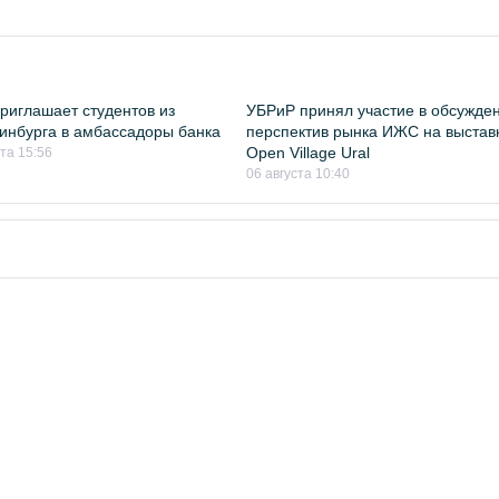
риглашает студентов из
УБРиР принял участие в обсужде
инбурга в амбассадоры банка
перспектив рынка ИЖС на выстав
Open Village Ural
ста 15:56
06 августа 10:40