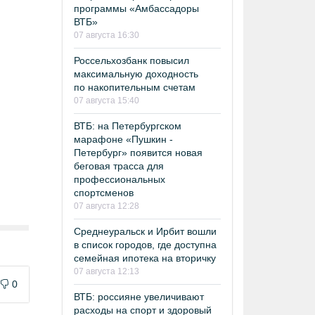
программы «Амбассадоры
ВТБ»
07 августа 16:30
Россельхозбанк повысил
максимальную доходность
по накопительным счетам
07 августа 15:40
ВТБ: на Петербургском
марафоне «Пушкин -
Петербург» появится новая
беговая трасса для
профессиональных
спортсменов
07 августа 12:28
Среднеуральск и Ирбит вошли
в список городов, где доступна
семейная ипотека на вторичку
07 августа 12:13
0
ВТБ: россияне увеличивают
расходы на спорт и здоровый