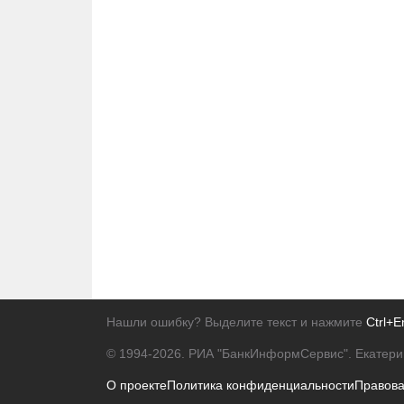
Нашли ошибку? Выделите текст и нажмите
Ctrl+E
© 1994-2026.
РИА "БанкИнформСервис". Екатери
О проекте
Политика конфиденциальности
Правов