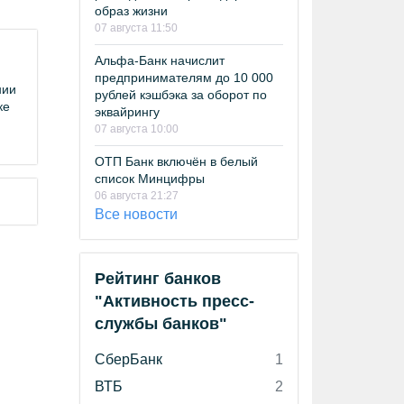
образ жизни
07 августа 11:50
Альфа-Банк начислит
предпринимателям до 10 000
нии
рублей кэшбэка за оборот по
ке
эквайрингу
07 августа 10:00
ОТП Банк включён в белый
список Минцифры
06 августа 21:27
Все новости
Рейтинг банков
"Активность пресс-
службы банков"
СберБанк
1
ВТБ
2