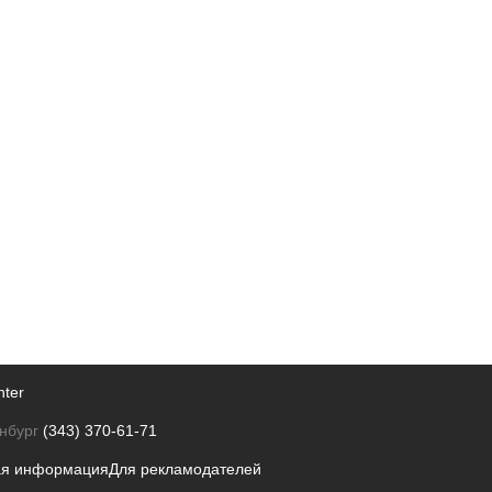
nter
нбург
(343) 370-61-71
ая информация
Для рекламодателей