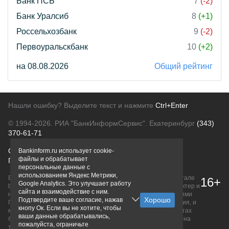
Банк ПСБ
7
(-2)
Банк Уралсиб
8
(+1)
Россельхозбанк
9
(-2)
Первоуральскбанк
10
(+2)
на 08.08.2026
Общий рейтинг
Нашли ошибку? Выделите текст и нажмите
Ctrl+Enter
© 1994-2026.
РИА "БанкИнформСервис". Екатеринбург
(343)
370-61-71
О проекте
Политика конфиденциальности
Bankinform.ru использует cookie-
файлы и обрабатывает
Правовая информация
Для рекламодателей
персональные данные с
использованием Яндекс Метрики,
Вся информация о продуктах банков, размещенная на портале
16+
Google Analytics. Это улучшает работу
bankinform.ru, носит исключительно ознакомительный характер и
сайта и взаимодействие с ним.
не является публичной офертой, определяемой положениями
Подтвердите ваше согласие, нажав
ГК РФ. Информация не содержит точного и полного описания, и
кнопу Ок. Если вы не хотите, чтобы
может быть изменена. Конечные условия уточняйте на сайтах
ваши данные обрабатывались,
банков или при личном обращении. Исключительное право на
пожалуйста, ограничьте
товарные знаки принадлежит их правообладателям.