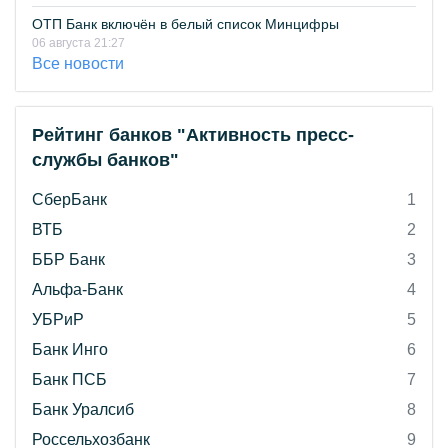
ОТП Банк включён в белый список Минцифры
06 августа 21:27
Все новости
Рейтинг банков "Активность пресс-
службы банков"
СберБанк
1
ВТБ
2
ББР Банк
3
Альфа-Банк
4
УБРиР
5
Банк Инго
6
Банк ПСБ
7
Банк Уралсиб
8
Россельхозбанк
9