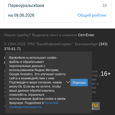
Первоуральскбанк
10
на 09.08.2026
Общий рейтинг
Нашли ошибку? Выделите текст и нажмите
Ctrl+Enter
© 1994-2026.
РИА "БанкИнформСервис". Екатеринбург
(343)
370-61-71
О проекте
Политика конфиденциальности
Bankinform.ru использует cookie-
файлы и обрабатывает
Правовая информация
Для рекламодателей
персональные данные с
использованием Яндекс Метрики,
Вся информация о продуктах банков, размещенная на портале
16+
Google Analytics. Это улучшает работу
bankinform.ru, носит исключительно ознакомительный характер и
сайта и взаимодействие с ним.
не является публичной офертой, определяемой положениями
Подтвердите ваше согласие, нажав
ГК РФ. Информация не содержит точного и полного описания, и
кнопу Ок. Если вы не хотите, чтобы
может быть изменена. Конечные условия уточняйте на сайтах
ваши данные обрабатывались,
банков или при личном обращении. Исключительное право на
пожалуйста, ограничьте
товарные знаки принадлежит их правообладателям.
использование файлов cookie в своём
браузере. Подробнее в
Политике
конфиденциальности
.