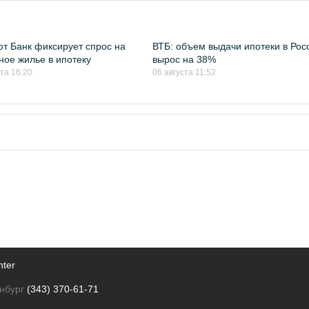
т Банк фиксирует спрос на
ВТБ: объем выдачи ипотеки в Рос
ное жилье в ипотеку
вырос на 38%
ста 16:20
06 августа 11:52
nter
нбург
(343) 370-61-71