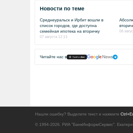
Новости по теме
Среднеуральск и Ирбит вошли в
Абсолю
список городов, где доступна
вторич
семейная ипотека на вторичку
06 авгу
07 августа 12:13
Читайте нас в
Нашли ошибку? Выделите текст и нажмите
Ctrl+E
© 1994-2026.
РИА "БанкИнформСервис". Екатери