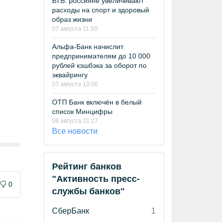
ВТБ: россияне увеличивают
расходы на спорт и здоровый
образ жизни
07 августа 11:50
Альфа-Банк начислит
предпринимателям до 10 000
рублей кэшбэка за оборот по
эквайрингу
07 августа 10:00
ОТП Банк включён в белый
список Минцифры
06 августа 21:27
Все новости
Рейтинг банков
"Активность пресс-
0
службы банков"
СберБанк
1