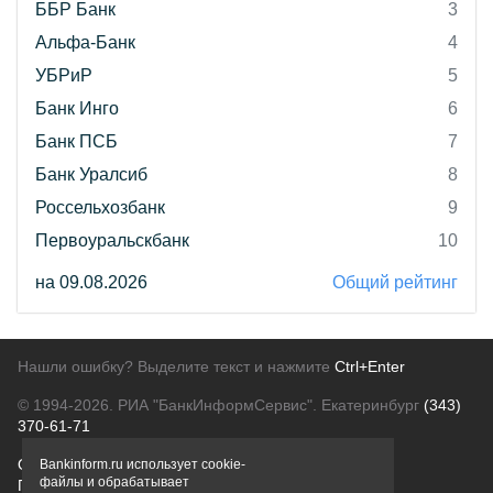
ББР Банк
3
Альфа-Банк
4
УБРиР
5
Банк Инго
6
Банк ПСБ
7
Банк Уралсиб
8
Россельхозбанк
9
Первоуральскбанк
10
на 09.08.2026
Общий рейтинг
Нашли ошибку? Выделите текст и нажмите
Ctrl+Enter
© 1994-2026.
РИА "БанкИнформСервис". Екатеринбург
(343)
370-61-71
О проекте
Политика конфиденциальности
Bankinform.ru использует cookie-
файлы и обрабатывает
Правовая информация
Для рекламодателей