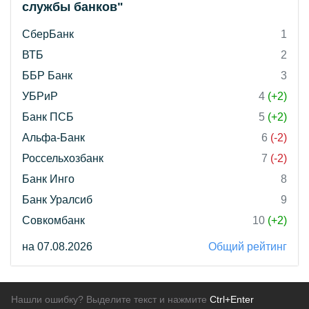
службы банков"
СберБанк
1
ВТБ
2
ББР Банк
3
УБРиР
4
(+2)
Банк ПСБ
5
(+2)
Альфа-Банк
6
(-2)
Россельхозбанк
7
(-2)
Банк Инго
8
Банк Уралсиб
9
Совкомбанк
10
(+2)
на 07.08.2026
Общий рейтинг
Нашли ошибку? Выделите текст и нажмите
Ctrl+Enter