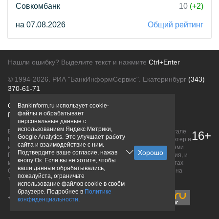
Совкомбанк
10
(+2)
на 07.08.2026
Общий рейтинг
Нашли ошибку? Выделите текст и нажмите
Ctrl+Enter
© 1994-2026.
РИА "БанкИнформСервис". Екатеринбург
(343)
370-61-71
О проекте
Политика конфиденциальности
Bankinform.ru использует cookie-
файлы и обрабатывает
Правовая информация
Для рекламодателей
персональные данные с
использованием Яндекс Метрики,
Вся информация о продуктах банков, размещенная на портале
16+
Google Analytics. Это улучшает работу
bankinform.ru, носит исключительно ознакомительный характер и
сайта и взаимодействие с ним.
не является публичной офертой, определяемой положениями
Подтвердите ваше согласие, нажав
ГК РФ. Информация не содержит точного и полного описания, и
кнопу Ок. Если вы не хотите, чтобы
может быть изменена. Конечные условия уточняйте на сайтах
ваши данные обрабатывались,
банков или при личном обращении. Исключительное право на
пожалуйста, ограничьте
товарные знаки принадлежит их правообладателям.
использование файлов cookie в своём
браузере. Подробнее в
Политике
конфиденциальности
.