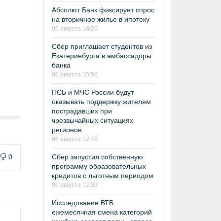
Абсолют Банк фиксирует спрос
на вторичное жилье в ипотеку
06 августа 16:20
Сбер приглашает студентов из
Екатеринбурга в амбассадоры
банка
06 августа 15:56
ПСБ и МЧС России будут
оказывать поддержку жителям
пострадавших при
чрезвычайных ситуациях
регионов
06 августа 12:40
0
Сбер запустил собственную
программу образовательных
кредитов с льготным периодом
06 августа 12:33
Исследование ВТБ:
ежемесячная смена категорий