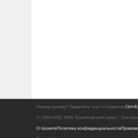
Нашли ошибку? Выделите текст и нажмите
Ctrl+E
© 1994-2026.
РИА "БанкИнформСервис". Екатери
О проекте
Политика конфиденциальности
Правов