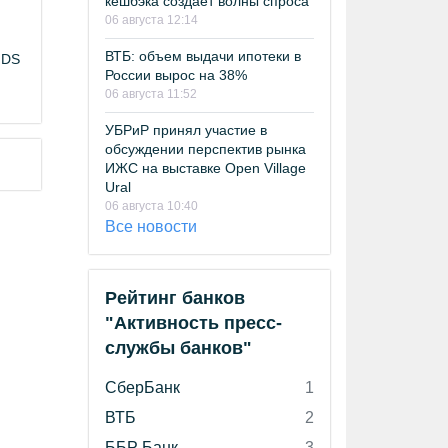
кешбэка создает волны спроса
06 августа 12:14
ВТБ: объем выдачи ипотеки в
NDS
России вырос на 38%
06 августа 11:52
УБРиР принял участие в
обсуждении перспектив рынка
ИЖС на выставке Open Village
Ural
06 августа 10:40
Все новости
Рейтинг банков
"Активность пресс-
службы банков"
СберБанк
1
ВТБ
2
ББР Банк
3