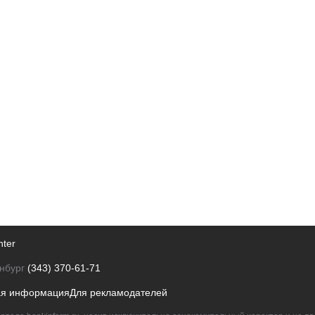
nter
нбург
(343) 370-61-71
ая информация
Для рекламодателей