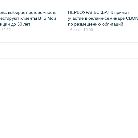
жь выбирает осторожность:
ПЕРВОУРАЛЬСКБАНК примет
вестируют клиенты ВТБ Мои
участие в онлайн-семинаре CBO
иции до 30 лет
по размещению облигаций
 12:32
16 июня 10:00