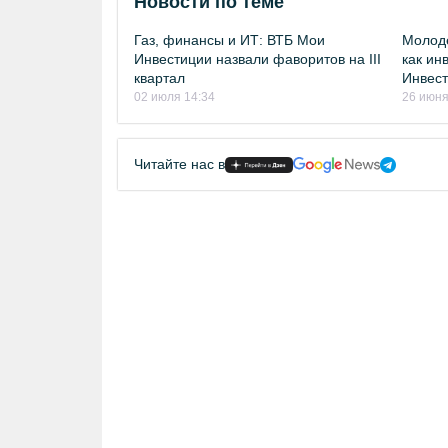
Новости по теме
Газ, финансы и ИТ: ВТБ Мои
Молоде
Инвестиции назвали фаворитов на III
как ин
квартал
Инвест
02 июля 14:34
26 июня
Читайте нас в