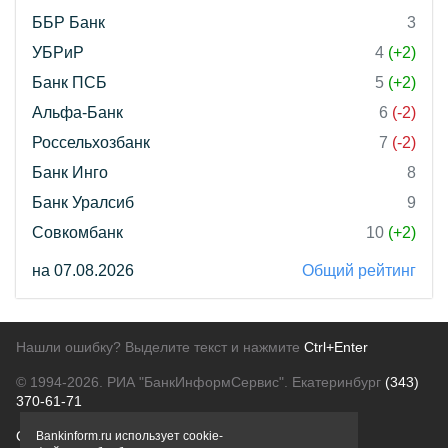
ББР Банк
3
УБРиР
4
(+2)
Банк ПСБ
5
(+2)
Альфа-Банк
6
(-2)
Россельхозбанк
7
(-2)
Банк Инго
8
Банк Уралсиб
9
Совкомбанк
10
(+2)
на 07.08.2026
Общий рейтинг
Нашли ошибку? Выделите текст и нажмите
Ctrl+Enter
© 1994-2026.
РИА "БанкИнформСервис". Екатеринбург
(343)
370-61-71
О проекте
Политика конфиденциальности
Bankinform.ru использует cookie-