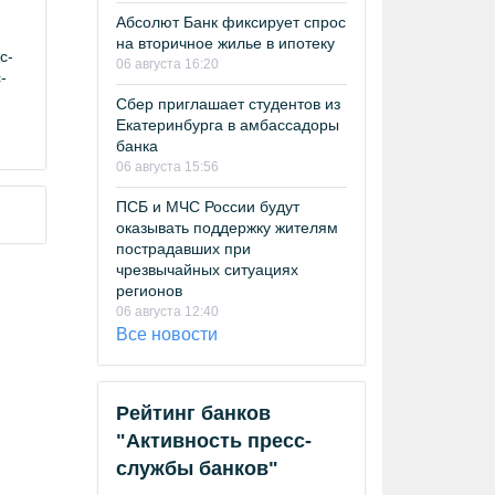
Абсолют Банк фиксирует спрос
на вторичное жилье в ипотеку
с-
06 августа 16:20
-
Сбер приглашает студентов из
Екатеринбурга в амбассадоры
банка
06 августа 15:56
ПСБ и МЧС России будут
оказывать поддержку жителям
пострадавших при
чрезвычайных ситуациях
регионов
06 августа 12:40
Все новости
Рейтинг банков
"Активность пресс-
службы банков"