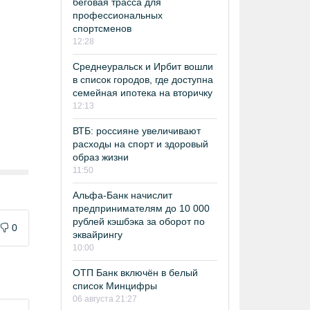
беговая трасса для
профессиональных
спортсменов
12:28
Среднеуральск и Ирбит вошли
в список городов, где доступна
семейная ипотека на вторичку
12:13
ВТБ: россияне увеличивают
расходы на спорт и здоровый
образ жизни
11:50
Альфа-Банк начислит
предпринимателям до 10 000
рублей кэшбэка за оборот по
0
эквайрингу
10:00
ОТП Банк включён в белый
список Минцифры
06 августа 21:27