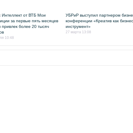
 Интеллект от ВТБ Мои
УБРиР выступил партнером бизне
иции за первые пять месяцев
конференции «Креатив как бизнес
 привлек более 20 тысяч
инструмент»
ов
27 марта 13:08
ля 10:48