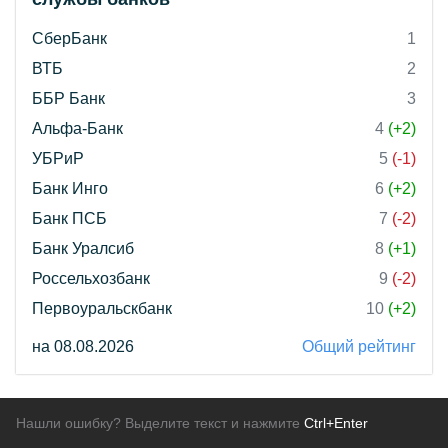
СберБанк
1
ВТБ
2
ББР Банк
3
Альфа-Банк
4
(+2)
УБРиР
5
(-1)
Банк Инго
6
(+2)
Банк ПСБ
7
(-2)
Банк Уралсиб
8
(+1)
Россельхозбанк
9
(-2)
Первоуральскбанк
10
(+2)
на 08.08.2026
Общий рейтинг
Нашли ошибку? Выделите текст и нажмите
Ctrl+Enter