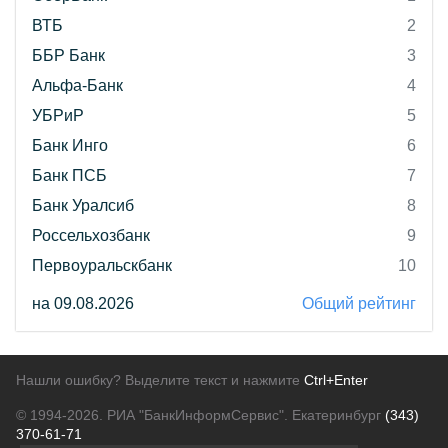
ВТБ
2
ББР Банк
3
Альфа-Банк
4
УБРиР
5
Банк Инго
6
Банк ПСБ
7
Банк Уралсиб
8
Россельхозбанк
9
Первоуральскбанк
10
на 09.08.2026
Общий рейтинг
Нашли ошибку? Выделите текст и нажмите
Ctrl+Enter
© 1994-2026.
РИА "БанкИнформСервис". Екатеринбург
(343)
370-61-71