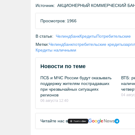
Источник:
АКЦИОНЕРНЫЙ КОММЕРЧЕСКИЙ БАНК 
Просмотров: 1966
В статье:
Челиндбанк
Кредиты
Потребительские
Метки:
Челиндбанк
потребительские кредиты
зарп
Кредиты наличными
Новости по теме
ПСБ и МЧС России будут оказывать
ВТБ: р
поддержку жителям пострадавших
наличн
при чрезвычайных ситуациях
четвер
регионов
04 авгу
06 августа 12:40
Читайте нас в