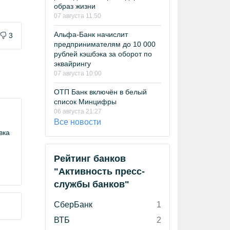
образ жизни
07 августа 11:50
Альфа-Банк начислит
3
предпринимателям до 10 000
рублей кэшбэка за оборот по
эквайрингу
07 августа 10:00
ОТП Банк включён в белый
список Минцифры
06 августа 21:27
Все новости
вка
Рейтинг банков
"Активность пресс-
службы банков"
СберБанк
1
ВТБ
2