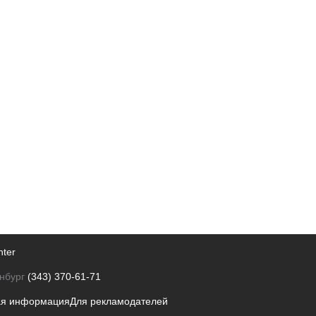
nter
нбург
(343) 370-61-71
ая информация
Для рекламодателей