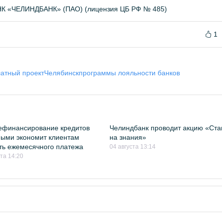
«ЧЕЛИНДБАНК» (ПАО) (лицензия ЦБ РФ № 485)
1
латный проект
Челябинск
программы лояльности банков
ефинансирование кредитов
Челиндбанк проводит акцию «Ста
ыми экономит клиентам
на знания»
ть ежемесячного платежа
04 августа 13:14
ста 14:20