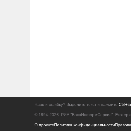
Нашли ошибку? Выделите текст и нажмите
Ctrl+E
© 1994-2026.
РИА "БанкИнформСервис". Екатери
О проекте
Политика конфиденциальности
Правов