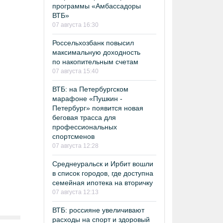
программы «Амбассадоры
ВТБ»
07 августа 16:30
Россельхозбанк повысил
максимальную доходность
по накопительным счетам
07 августа 15:40
ВТБ: на Петербургском
марафоне «Пушкин -
Петербург» появится новая
беговая трасса для
профессиональных
спортсменов
07 августа 12:28
Среднеуральск и Ирбит вошли
в список городов, где доступна
семейная ипотека на вторичку
07 августа 12:13
ВТБ: россияне увеличивают
расходы на спорт и здоровый