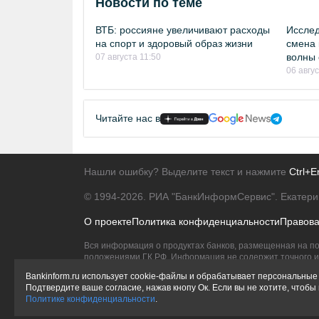
Новости по теме
ВТБ: россияне увеличивают расходы
Исслед
на спорт и здоровый образ жизни
смена 
волны 
07 августа 11:50
06 авгу
Читайте нас в
Нашли ошибку? Выделите текст и нажмите
Ctrl+E
© 1994-2026.
РИА "БанкИнформСервис". Екатери
О проекте
Политика конфиденциальности
Правов
Вся информация о продуктах банков, размещенная на по
положениями ГК РФ. Информация не содержит точного и 
Исключительное право на товарные знаки принадлежит 
Bankinform.ru использует cookie-файлы и обрабатывает персональные 
Подтвердите ваше согласие, нажав кнопу Ок. Если вы не хотите, чтоб
Политике конфиденциальности
.