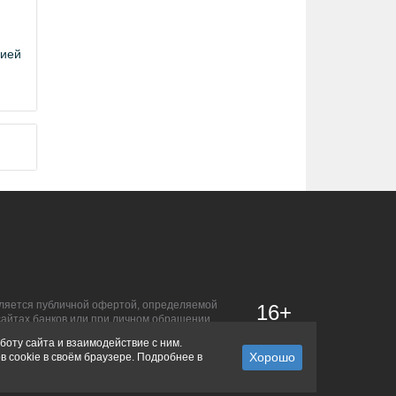
цией
является публичной офертой, определяемой
16+
сайтах банков или при личном обращении.
боту сайта и взаимодействие с ним.
в cookie в своём браузере. Подробнее в