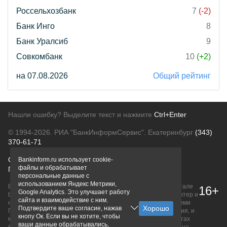
Россельхозбанк
7
(-2)
Банк Инго
8
Банк Уралсиб
9
Совкомбанк
10
(+2)
на 07.08.2026
Общий рейтинг
Нашли ошибку? Выделите текст и нажмите
Ctrl+Enter
© 1994-2026.
РИА "БанкИнформСервис". Екатеринбург
(343)
370-61-71
О проекте
Политика конфиденциальности
Bankinform.ru использует cookie-
файлы и обрабатывает
Правовая информация
Для рекламодателей
персональные данные с
использованием Яндекс Метрики,
Вся информация о продуктах банков, размещенная на портале
16+
Google Analytics. Это улучшает работу
bankinform.ru, носит исключительно ознакомительный характер и
сайта и взаимодействие с ним.
не является публичной офертой, определяемой положениями
Подтвердите ваше согласие, нажав
ГК РФ. Информация не содержит точного и полного описания, и
кнопу Ок. Если вы не хотите, чтобы
может быть изменена. Конечные условия уточняйте на сайтах
ваши данные обрабатывались,