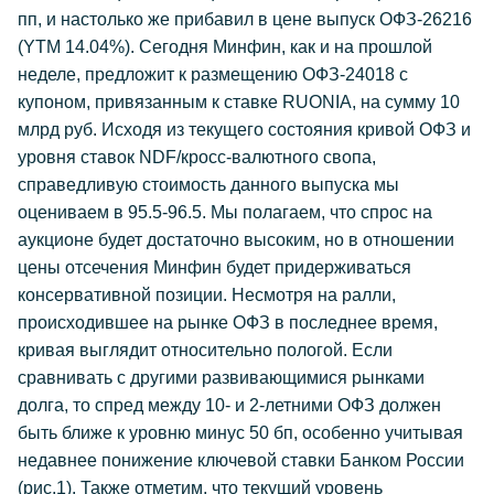
пп, и настолько же прибавил в цене выпуск ОФЗ-26216
(YTM 14.04%). Сегодня Минфин, как и на прошлой
неделе, предложит к размещению ОФЗ-24018 с
купоном, привязанным к ставке RUONIA, на сумму 10
млрд руб. Исходя из текущего состояния кривой ОФЗ и
уровня ставок NDF/кросс-валютного свопа,
справедливую стоимость данного выпуска мы
оцениваем в 95.5-96.5. Мы полагаем, что спрос на
аукционе будет достаточно высоким, но в отношении
цены отсечения Минфин будет придерживаться
консервативной позиции. Несмотря на ралли,
происходившее на рынке ОФЗ в последнее время,
кривая выглядит относительно пологой. Если
сравнивать с другими развивающимися рынками
долга, то спред между 10- и 2-летними ОФЗ должен
быть ближе к уровню минус 50 бп, особенно учитывая
недавнее понижение ключевой ставки Банком России
(рис.1). Также отметим, что текущий уровень