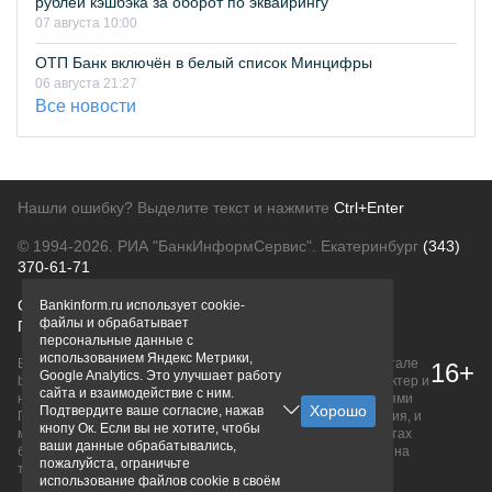
рублей кэшбэка за оборот по эквайрингу
07 августа 10:00
ОТП Банк включён в белый список Минцифры
06 августа 21:27
Все новости
Нашли ошибку? Выделите текст и нажмите
Ctrl+Enter
© 1994-2026.
РИА "БанкИнформСервис". Екатеринбург
(343)
370-61-71
О проекте
Политика конфиденциальности
Bankinform.ru использует cookie-
файлы и обрабатывает
Правовая информация
Для рекламодателей
персональные данные с
использованием Яндекс Метрики,
Вся информация о продуктах банков, размещенная на портале
16+
Google Analytics. Это улучшает работу
bankinform.ru, носит исключительно ознакомительный характер и
сайта и взаимодействие с ним.
не является публичной офертой, определяемой положениями
Подтвердите ваше согласие, нажав
ГК РФ. Информация не содержит точного и полного описания, и
кнопу Ок. Если вы не хотите, чтобы
может быть изменена. Конечные условия уточняйте на сайтах
ваши данные обрабатывались,
банков или при личном обращении. Исключительное право на
пожалуйста, ограничьте
товарные знаки принадлежит их правообладателям.
использование файлов cookie в своём