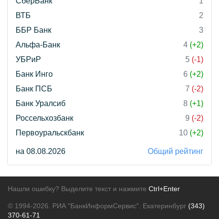
СберБанк
1
ВТБ
2
ББР Банк
3
Альфа-Банк
4
(+2)
УБРиР
5
(-1)
Банк Инго
6
(+2)
Банк ПСБ
7
(-2)
Банк Уралсиб
8
(+1)
Россельхозбанк
9
(-2)
Первоуральскбанк
10
(+2)
на 08.08.2026
Общий рейтинг
Нашли ошибку? Выделите текст и нажмите
Ctrl+Enter
© 1994-2026.
РИА "БанкИнформСервис". Екатеринбург
(343)
370-61-71