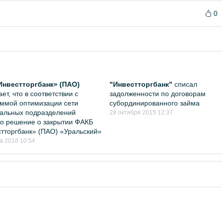
0
Инвестторгбанк» (ПАО)
"Инвестторгбанк"
списал
ет, что в соответствии с
задолженности по договорам
ммой оптимизации сети
субординированного займа
альных подразделений
28 октября 2015 12:37
о решение о закрытии ФАКБ
тторгбанк» (ПАО) «Уральский»
а 2016 10:54