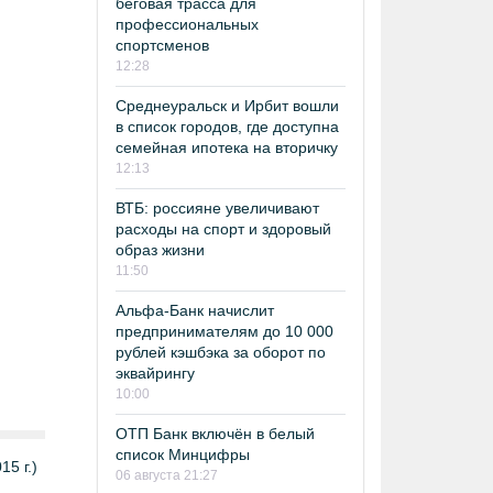
беговая трасса для
профессиональных
спортсменов
12:28
Среднеуральск и Ирбит вошли
в список городов, где доступна
семейная ипотека на вторичку
12:13
ВТБ: россияне увеличивают
расходы на спорт и здоровый
образ жизни
11:50
Альфа-Банк начислит
предпринимателям до 10 000
рублей кэшбэка за оборот по
эквайрингу
10:00
ОТП Банк включён в белый
список Минцифры
5 г.)
06 августа 21:27