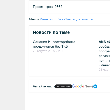
Просмотров: 2662
Метки:
Инвестторгбанк
Законодательство
Новости по теме
Санация Инвестторгбанка
АКБ «
продолжится без ТКБ
сообща
програ
29 августа 2025 21:11
регион
принят
«Инвес
03 март
Читайте нас в