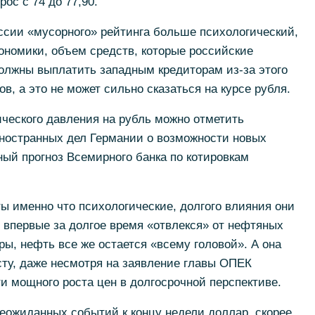
рос с 74 до 77,90.
ссии «мусорного» рейтинга больше психологический,
ономики, объем средств, которые российские
лжны выплатить западным кредиторам из-за этого
в, а это не может сильно сказаться на курсе рубля.
ческого давления на рубль можно отметить
ностранных дел Германии о возможности новых
ный прогноз Всемирного банка по котировкам
 именно что психологические, долгого влияния они
я впервые за долгое время «отвлекся» от нефтяных
ры, нефть все же остается «всему головой». А она
осту, даже несмотря на заявление главы ОПЕК
 мощного роста цен в долгосрочной перспективе.
неожиданных событий к концу недели доллар, скорее