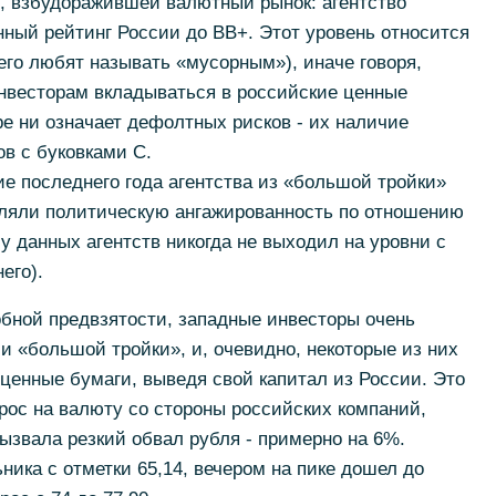
, взбудоражившей валютный рынок: агентство
нный рейтинг России до ВВ+. Этот уровень относится
его любят называть «мусорным»), иначе говоря,
нвесторам вкладываться в российские ценные
ре ни означает дефолтных рисков - их наличие
ов с буковками С.
ие последнего года агентства из «большой тройки»
оявляли политическую ангажированность по отношению
 у данных агентств никогда не выходил на уровни с
его).
обной предвзятости, западные инвесторы очень
и «большой тройки», и, очевидно, некоторые из них
ценные бумаги, выведя свой капитал из России. Это
рос на валюту со стороны российских компаний,
ызвала резкий обвал рубля - примерно на 6%.
ника с отметки 65,14, вечером на пике дошел до