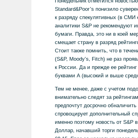
Понедельник отметился новостью
Standard&Poor’s понизило сувере
к разряду спекулятивных (в СМИ 
аналитики S&P не рекомендуют и
бумаги. Правда, это ни в коей ме
смещает страну в разряд рейтинг
Стоит также помнить, что в течен
(S&P, Moody’s, Fitch) не раз пр
к России. Да и прежде ее рейтинг
буквами А (высокий и выше средн
Тем не менее, даже с учетом под
внимательно следят за рейтингам
предпочтут досрочно обналичить 
спровоцирует дополнительный сп
именно поэтому новость от S&P в
Доллар, начавший торги понедель