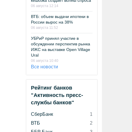
кешбэка создает волны спроса
06 августа 12:14
ВТБ: объем выдачи ипотеки в
России вырос на 38%
06 августа 11:52
УБРиР принял участие в
обсуждении перспектив рынка
ИЖС на выставке Open Village
Ural
06 августа 10:40
Все новости
Рейтинг банков
"Активность пресс-
службы банков"
СберБанк
1
ВТБ
2
ББР Банк
3