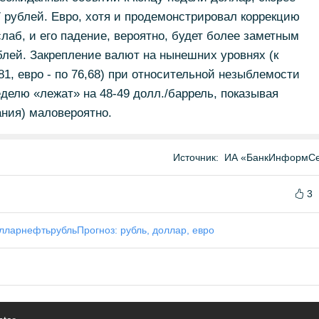
7 рублей. Евро, хотя и продемонстрировал коррекцию
лаб, и его падение, вероятно, будет более заметным
ублей. Закрепление валют на нынешних уровнях (к
,81, евро - по 76,68) при относительной незыблемости
еделю «лежат» на 48-49 долл./баррель, показывая
ния) маловероятно.
Источник:
ИА «БанкИнформСе
3
ллар
нефть
рубль
Прогноз: рубль, доллар, евро