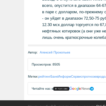
всего, опустится в диапазон 64-6
в паре с долларом, по-прежнему с
- он уйдет в диапазон 72,50-75 р
12.30 мск доллар торгуется по 67
нефтяных котировок (а они уже н
лишь очень краткосрочные колеба
Автор:
Алексей Прокопьев
Просмотров: 8505
Метки:
рейтинг
БанкИнформСервис
прогноз
евро
до
Читайте нас в