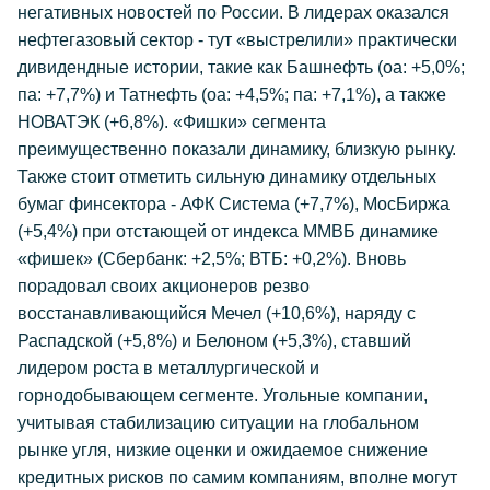
негативных новостей по России. В лидерах оказался
нефтегазовый сектор - тут «выстрелили» практически
дивидендные истории, такие как Башнефть (оа: +5,0%;
па: +7,7%) и Татнефть (оа: +4,5%; па: +7,1%), а также
НОВАТЭК (+6,8%). «Фишки» сегмента
преимущественно показали динамику, близкую рынку.
Также стоит отметить сильную динамику отдельных
бумаг финсектора - АФК Система (+7,7%), МосБиржа
(+5,4%) при отстающей от индекса ММВБ динамике
«фишек» (Сбербанк: +2,5%; ВТБ: +0,2%). Вновь
порадовал своих акционеров резво
восстанавливающийся Мечел (+10,6%), наряду с
Распадской (+5,8%) и Белоном (+5,3%), ставший
лидером роста в металлургической и
горнодобывающем сегменте. Угольные компании,
учитывая стабилизацию ситуации на глобальном
рынке угля, низкие оценки и ожидаемое снижение
кредитных рисков по самим компаниям, вполне могут