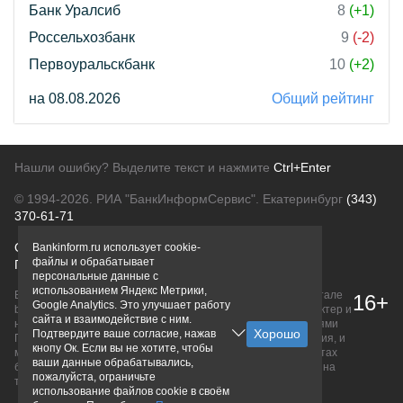
Банк Уралсиб
8
(+1)
Россельхозбанк
9
(-2)
Первоуральскбанк
10
(+2)
на 08.08.2026
Общий рейтинг
Нашли ошибку? Выделите текст и нажмите
Ctrl+Enter
© 1994-2026.
РИА "БанкИнформСервис". Екатеринбург
(343)
370-61-71
О проекте
Политика конфиденциальности
Bankinform.ru использует cookie-
файлы и обрабатывает
Правовая информация
Для рекламодателей
персональные данные с
использованием Яндекс Метрики,
Вся информация о продуктах банков, размещенная на портале
16+
Google Analytics. Это улучшает работу
bankinform.ru, носит исключительно ознакомительный характер и
сайта и взаимодействие с ним.
не является публичной офертой, определяемой положениями
Подтвердите ваше согласие, нажав
ГК РФ. Информация не содержит точного и полного описания, и
кнопу Ок. Если вы не хотите, чтобы
может быть изменена. Конечные условия уточняйте на сайтах
ваши данные обрабатывались,
банков или при личном обращении. Исключительное право на
пожалуйста, ограничьте
товарные знаки принадлежит их правообладателям.
использование файлов cookie в своём