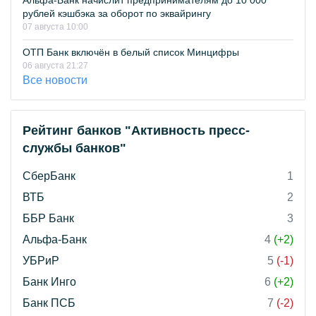
Альфа-Банк начислит предпринимателям до 10 000
рублей кэшбэка за оборот по эквайрингу
07 августа 10:00
ОТП Банк включён в белый список Минцифры
06 августа 21:27
Все новости
Рейтинг банков "Активность пресс-
службы банков"
СберБанк
1
ВТБ
2
ББР Банк
3
Альфа-Банк
4
(+2)
УБРиР
5
(-1)
Банк Инго
6
(+2)
Банк ПСБ
7
(-2)