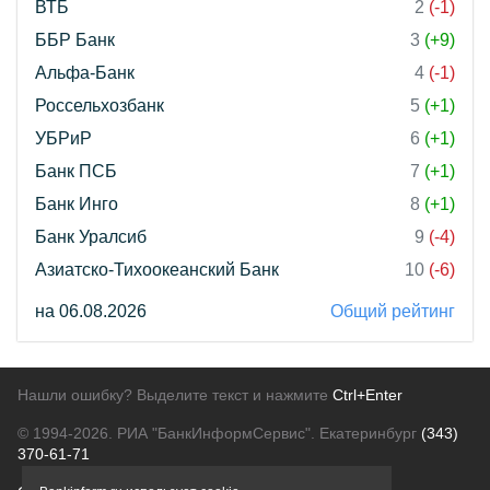
ВТБ
2
(-1)
ББР Банк
3
(+9)
Альфа-Банк
4
(-1)
Россельхозбанк
5
(+1)
УБРиР
6
(+1)
Банк ПСБ
7
(+1)
Банк Инго
8
(+1)
Банк Уралсиб
9
(-4)
Азиатско-Тихоокеанский Банк
10
(-6)
на 06.08.2026
Общий рейтинг
Нашли ошибку? Выделите текст и нажмите
Ctrl+Enter
© 1994-2026.
РИА "БанкИнформСервис". Екатеринбург
(343)
370-61-71